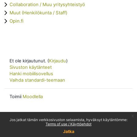
Collaboration / Muu yritysyhteistyö
Muut (Henkilökunta / Staff)
Opin.fi
Et ole kirjautunut. (
Kirjaudu
)
Sivuston käytänteet
Hanki mobiilisovellus
Vaihda standardi-teemaan
Toimii
Moodlella
x
Jos jatkat tämän verkkosivuston selaamista, hyväksyt käytäntömme:
Terms of use / Käyttöehdot
Jatka