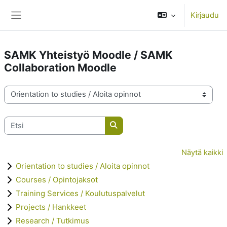
Siirry pääsisältöön
Kirjaudu
Sivupaneeli
SAMK Yhteistyö Moodle / SAMK
Collaboration Moodle
Kategoriat
Etsi
Etsi
Näytä kaikki
Orientation to studies / Aloita opinnot
Courses / Opintojaksot
Training Services / Koulutuspalvelut
Projects / Hankkeet
Research / Tutkimus