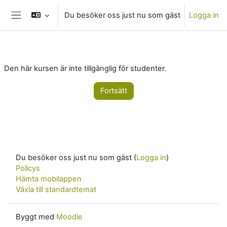
Gå direkt till huvudinnehåll
Du besöker oss just nu som gäst
Logga in
Sidopanel
Den här kursen är inte tillgänglig för studenter.
Fortsätt
Du besöker oss just nu som gäst (
Logga in
)
Policys
Hämta mobilappen
Växla till standardtemat
Byggt med
Moodle