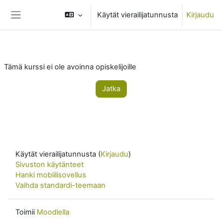
Siirry pääsisältöön
Käytät vierailijatunnusta
Kirjaudu
Sivupaneeli
Tämä kurssi ei ole avoinna opiskelijoille
Jatka
Käytät vierailijatunnusta (
Kirjaudu
)
Sivuston käytänteet
Hanki mobiilisovellus
Vaihda standardi-teemaan
Toimii
Moodlella