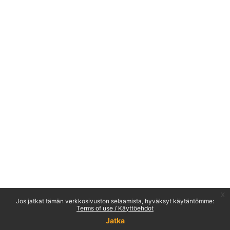
x
Jos jatkat tämän verkkosivuston selaamista, hyväksyt käytäntömme:
Terms of use / Käyttöehdot
Jatka