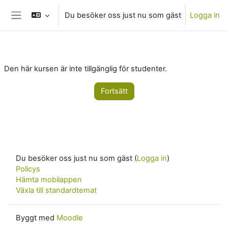
Gå direkt till huvudinnehåll
Du besöker oss just nu som gäst
Logga in
Sidopanel
Den här kursen är inte tillgänglig för studenter.
Fortsätt
Du besöker oss just nu som gäst (
Logga in
)
Policys
Hämta mobilappen
Växla till standardtemat
Byggt med
Moodle