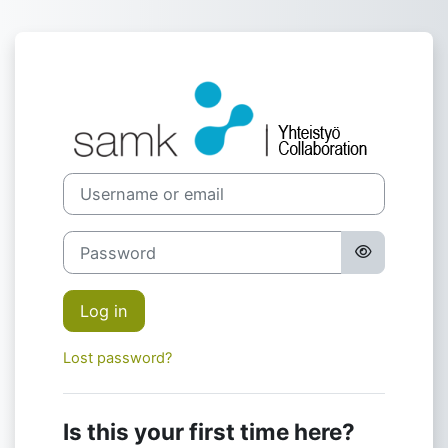
Skip to main content
Log in to SAMK
Username or email
Password
Log in
Lost password?
Is this your first time here?