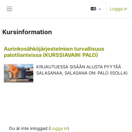
Gå direkt till huvudinnehåll
Logga in
Sidopanel
Kursinformation
Aurinkosähköjärjestelmien turvallisuus
palotilanteissa (KURSSIAVAIN: PALO)
KIRJAUTUESSA SISÄÄN ALUSTA PYYTÄÄ
SALASANAA, SALASANA ON: PALO (ISOLLA)
Du är inte inloggad (
Logga in
)