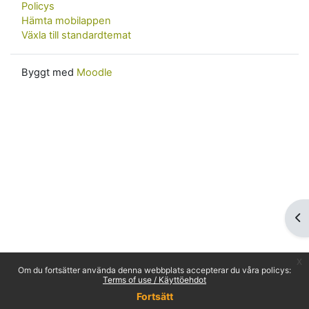
Policys
Hämta mobilappen
Växla till standardtemat
Byggt med
Moodle
Öp
x
Om du fortsätter använda denna webbplats accepterar du våra policys:
Terms of use / Käyttöehdot
Fortsätt