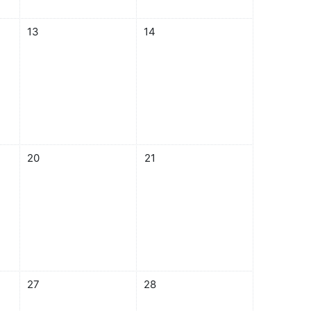
antaina 12. syyskuuta
Ei tapahtumia, lauantaina 13. syyskuuta
Ei tapahtumia, sunnuntaina 14. syy
13
14
antaina 19. syyskuuta
Ei tapahtumia, lauantaina 20. syyskuuta
Ei tapahtumia, sunnuntaina 21. syy
20
21
antaina 26. syyskuuta
Ei tapahtumia, lauantaina 27. syyskuuta
Ei tapahtumia, sunnuntaina 28. syy
27
28