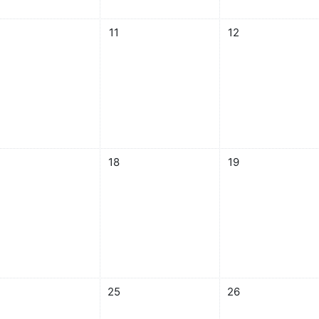
syyskuuta
tapahtumia, keskiviikkona 10. syyskuuta
Ei tapahtumia, torstaina 11. syyskuuta
Ei tapahtumia, perj
11
12
 syyskuuta
tapahtumia, keskiviikkona 17. syyskuuta
Ei tapahtumia, torstaina 18. syyskuuta
Ei tapahtumia, perj
18
19
 syyskuuta
tapahtumia, keskiviikkona 24. syyskuuta
Ei tapahtumia, torstaina 25. syyskuuta
Ei tapahtumia, perj
4
25
26