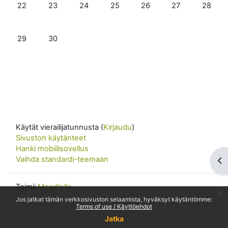
Ei tapahtumia, maanantaina 22. syyskuuta
Ei tapahtumia, tiistaina 23. syyskuuta
Ei tapahtumia, keskiviikkona 24. syyskuuta
Ei tapahtumia, torstaina 25. syysk
Ei tapahtumia, perjantain
Ei tapahtumia, la
Ei tapah
22
23
24
25
26
27
28
Ei tapahtumia, maanantaina 29. syyskuuta
Ei tapahtumia, tiistaina 30. syyskuuta
29
30
Käytät vierailijatunnusta (
Kirjaudu
)
Sivuston käytänteet
Hanki mobiilisovellus
Vaihda standardi-teemaan
Av
Toimii
Moodlella
x
Jos jatkat tämän verkkosivuston selaamista, hyväksyt käytäntömme:
Terms of use / Käyttöehdot
Jatka