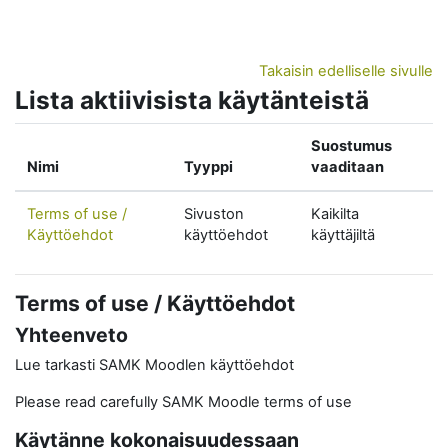
Siirry pääsisältöön
Takaisin edelliselle sivulle
Lista aktiivisista käytänteistä
Suostumus
Nimi
Tyyppi
vaaditaan
Terms of use /
Sivuston
Kaikilta
Käyttöehdot
käyttöehdot
käyttäjiltä
Terms of use / Käyttöehdot
Yhteenveto
Lue tarkasti SAMK Moodlen käyttöehdot
Please read carefully SAMK Moodle terms of use
Käytänne kokonaisuudessaan