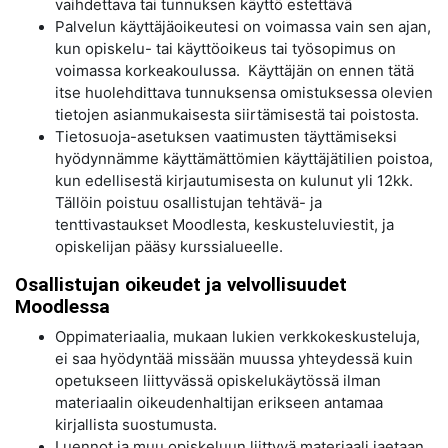
vaihdettava tai tunnuksen käyttö estettävä
Palvelun käyttäjäoikeutesi on voimassa vain sen ajan,
kun opiskelu- tai käyttöoikeus tai työsopimus on
voimassa korkeakoulussa. Käyttäjän on ennen tätä
itse huolehdittava tunnuksensa omistuksessa olevien
tietojen asianmukaisesta siirtämisestä tai poistosta.
Tietosuoja-asetuksen vaatimusten täyttämiseksi
hyödynnämme käyttämättömien käyttäjätilien poistoa,
kun edellisestä kirjautumisesta on kulunut yli 12kk.
Tällöin poistuu osallistujan tehtävä- ja
tenttivastaukset Moodlesta, keskusteluviestit, ja
opiskelijan pääsy kurssialueelle.
Osallistujan oikeudet ja velvollisuudet
Moodlessa
Oppimateriaalia, mukaan lukien verkkokeskusteluja,
ei saa hyödyntää missään muussa yhteydessä kuin
opetukseen liittyvässä opiskelukäytössä ilman
materiaalin oikeudenhaltijan erikseen antamaa
kirjallista suostumusta.
Luennot ja muu opiskeluun liittyvä materiaali jaetaan