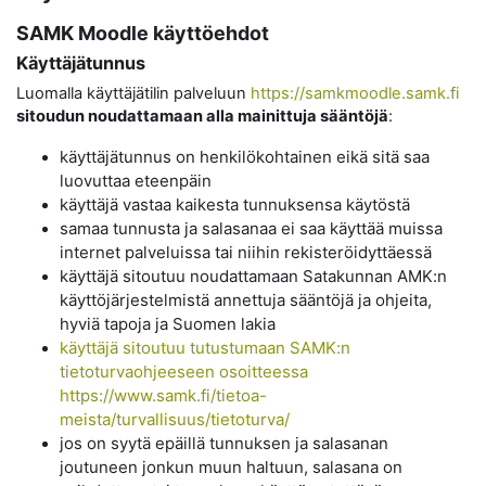
SAMK Moodle käyttöehdot
Käyttäjätunnus
Luomalla käyttäjätilin palveluun
https://samkmoodle.samk.fi
sitoudun noudattamaan alla mainittuja sääntöjä
:
käyttäjätunnus on henkilökohtainen eikä sitä saa
luovuttaa eteenpäin
käyttäjä vastaa kaikesta tunnuksensa käytöstä
samaa tunnusta ja salasanaa ei saa käyttää muissa
internet palveluissa tai niihin rekisteröidyttäessä
käyttäjä sitoutuu noudattamaan Satakunnan AMK:n
käyttöjärjestelmistä annettuja sääntöjä ja ohjeita,
hyviä tapoja ja Suomen lakia
käyttäjä sitoutuu tutustumaan SAMK:n
tietoturvaohjeeseen osoitteessa
https://www.samk.fi/tietoa-
meista/turvallisuus/tietoturva/
jos on syytä epäillä tunnuksen ja salasanan
joutuneen jonkun muun haltuun, salasana on