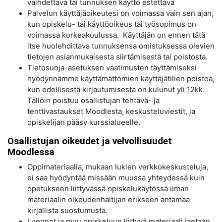
vaihdettava tai tunnuksen käyttö estettävä
Palvelun käyttäjäoikeutesi on voimassa vain sen ajan,
kun opiskelu- tai käyttöoikeus tai työsopimus on
voimassa korkeakoulussa. Käyttäjän on ennen tätä
itse huolehdittava tunnuksensa omistuksessa olevien
tietojen asianmukaisesta siirtämisestä tai poistosta.
Tietosuoja-asetuksen vaatimusten täyttämiseksi
hyödynnämme käyttämättömien käyttäjätilien poistoa,
kun edellisestä kirjautumisesta on kulunut yli 12kk.
Tällöin poistuu osallistujan tehtävä- ja
tenttivastaukset Moodlesta, keskusteluviestit, ja
opiskelijan pääsy kurssialueelle.
Osallistujan oikeudet ja velvollisuudet
Moodlessa
Oppimateriaalia, mukaan lukien verkkokeskusteluja,
ei saa hyödyntää missään muussa yhteydessä kuin
opetukseen liittyvässä opiskelukäytössä ilman
materiaalin oikeudenhaltijan erikseen antamaa
kirjallista suostumusta.
Luennot ja muu opiskeluun liittyvä materiaali jaetaan