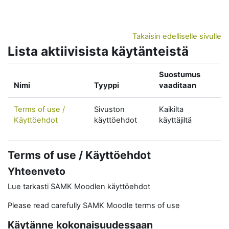
Siirry pääsisältöön
Takaisin edelliselle sivulle
Lista aktiivisista käytänteistä
Suostumus
Nimi
Tyyppi
vaaditaan
Terms of use /
Sivuston
Kaikilta
Käyttöehdot
käyttöehdot
käyttäjiltä
Terms of use / Käyttöehdot
Yhteenveto
Lue tarkasti SAMK Moodlen käyttöehdot
Please read carefully SAMK Moodle terms of use
Käytänne kokonaisuudessaan