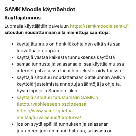
SAMK Moodle käyttöehdot
Käyttäjätunnus
Luomalla käyttäjätilin palveluun
https://samkmoodle.samk.fi
sitoudun noudattamaan alla mainittuja sääntöjä
:
käyttäjätunnus on henkilökohtainen eikä sitä saa
luovuttaa eteenpäin
käyttäjä vastaa kaikesta tunnuksensa käytöstä
samaa tunnusta ja salasanaa ei saa käyttää muissa
internet palveluissa tai niihin rekisteröidyttäessä
käyttäjä sitoutuu noudattamaan Satakunnan AMK:n
käyttöjärjestelmistä annettuja sääntöjä ja ohjeita,
hyviä tapoja ja Suomen lakia
käyttäjä sitoutuu tutustumaan SAMK:n
tietoturvaohjeeseen osoitteessa
https://www.samk.fi/tietoa-
meista/turvallisuus/tietoturva/
jos on syytä epäillä tunnuksen ja salasanan
joutuneen jonkun muun haltuun, salasana on