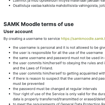
Luennot ja muu opiskeluun liittyvä materiaali jaetaan vain
Osallistuja vastaa kaikista mahdollisista vahingoista, j
SAMK Moodle terms of use
User account
By creating a username to service
https://samkmoodle.samk.f
the username is personal and it is not allowed to be gi
the user is responsible for all the use of the username
the same username and password must not be used in ot
the user commits him/herself to obeying the rules and i
and the Laws of Finland.
the user commits him/herself to getting acquainted wit
if there is reason to suspect that the username and p
must be prevented
the password must be changed at regular intervals
Your right of use of the Service is only valid for the d
data is properly transferred/transmitted or erased/dele
to meet the requirements of General Data Protection Re