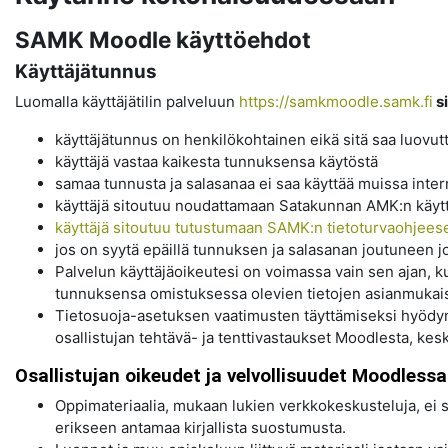
SAMK Moodle käyttöehdot
Käyttäjätunnus
Luomalla käyttäjätilin palveluun
https://samkmoodle.samk.fi
s
käyttäjätunnus on henkilökohtainen eikä sitä saa luovut
käyttäjä vastaa kaikesta tunnuksensa käytöstä
samaa tunnusta ja salasanaa ei saa käyttää muissa intern
käyttäjä sitoutuu noudattamaan Satakunnan AMK:n käyttöj
käyttäjä sitoutuu tutustumaan SAMK:n tietoturvaohjees
jos on syytä epäillä tunnuksen ja salasanan joutuneen 
Palvelun käyttäjäoikeutesi on voimassa vain sen ajan, k
tunnuksensa omistuksessa olevien tietojen asianmukaise
Tietosuoja-asetuksen vaatimusten täyttämiseksi hyödynn
osallistujan tehtävä- ja tenttivastaukset Moodlesta, kesk
Osallistujan oikeudet ja velvollisuudet Moodlessa
Oppimateriaalia, mukaan lukien verkkokeskusteluja, ei
erikseen antamaa kirjallista suostumusta.