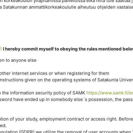
 korkeakoulun ylläpitämissä palveluissa eikä niitä tule saattaa ju
oita Satakunnan ammattikorkeakoululle aiheutuu ohjeiden vastais
i
I hereby commit myself to obeying the rules mentioned bel
ven to anyone else
her internet services or when registering for them
nstructions given on the operating systems of Satakunta Univer
h the information security policy of SAMK
https://www.samk.fi/e
assword have ended up in somebody else´s possession, the pas
uration of your study, employment contract or access right. Befor
ted.
gulation (GDPR) we utilize the removal of user accounts when 1