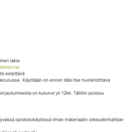
omen lakia
ietoturva/
tö estettävä
akoulussa. Käyttäjän on ennen tätä itse huolehdittava
rjautumisesta on kulunut yli 12kk. Tällöin poistuu
yvässä opiskelukäytössä ilman materiaalin oikeudenhaltijan