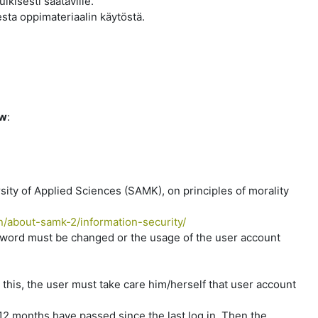
lkisesti saataville.
esta oppimateriaalin käytöstä.
ow
:
sity of Applied Sciences (SAMK), on principles of morality
n/about-samk-2/information-security/
sword must be changed or the usage of the user account
e this, the user must take care him/herself that user account
2 months have passed since the last log in. Then the