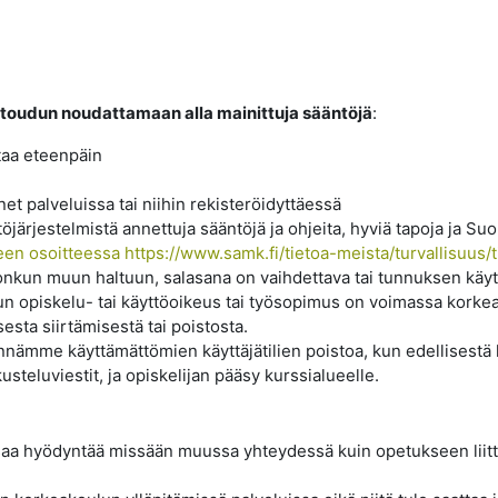
itoudun noudattamaan alla mainittuja sääntöjä
:
taa eteenpäin
et palveluissa tai niihin rekisteröidyttäessä
ärjestelmistä annettuja sääntöjä ja ohjeita, hyviä tapoja ja Su
een osoitteessa
https://www.samk.fi/tietoa-meista/turvallisuus/t
jonkun muun haltuun, salasana on vaihdettava tai tunnuksen käyt
un opiskelu- tai käyttöoikeus tai työsopimus on voimassa korke
sta siirtämisestä tai poistosta.
ämme käyttämättömien käyttäjätilien poistoa, kun edellisestä ki
usteluviestit, ja opiskelijan pääsy kurssialueelle.
 saa hyödyntää missään muussa yhteydessä kuin opetukseen liitt