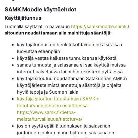
SAMK Moodle käyttöehdot
Käyttäjätunnus
Luomalla käyttäjätilin palveluun
https://samkmoodle.samk.fi
sitoudun noudattamaan alla mainittuja sääntöjä
:
käyttäjätunnus on henkilökohtainen eikä sitä saa
luovuttaa eteenpäin
käyttäjä vastaa kaikesta tunnuksensa käytöstä
samaa tunnusta ja salasanaa ei saa käyttää muissa
internet palveluissa tai niihin rekisteröidyttäessä
käyttäjä sitoutuu noudattamaan Satakunnan AMK:n
käyttöjärjestelmistä annettuja sääntöjä ja ohjeita,
hyviä tapoja ja Suomen lakia
käyttäjä sitoutuu tutustumaan SAMK:n
tietoturvaohjeeseen osoitteessa
https://www.samk.fi/tietoa-
meista/turvallisuus/tietoturva/
jos on syytä epäillä tunnuksen ja salasanan
joutuneen jonkun muun haltuun, salasana on