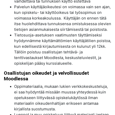
vaihdettava tai tunnuksen käyttö estettävä
Palvelun käyttäjäoikeutesi on voimassa vain sen ajan,
kun opiskelu- tai käyttöoikeus tai työsopimus on
voimassa korkeakoulussa. Käyttäjän on ennen tätä
itse huolehdittava tunnuksensa omistuksessa olevien
tietojen asianmukaisesta siirtämisestä tai poistosta.
Tietosuoja-asetuksen vaatimusten täyttämiseksi
hyödynnämme käyttämättömien käyttäjätilien poistoa,
kun edellisestä kirjautumisesta on kulunut yli 12kk.
Tällöin poistuu osallistujan tehtävä- ja
tenttivastaukset Moodlesta, keskusteluviestit, ja
opiskelijan pääsy kurssialueelle.
Osallistujan oikeudet ja velvollisuudet
Moodlessa
Oppimateriaalia, mukaan lukien verkkokeskusteluja,
ei saa hyödyntää missään muussa yhteydessä kuin
opetukseen liittyvässä opiskelukäytössä ilman
materiaalin oikeudenhaltijan erikseen antamaa
kirjallista suostumusta.
Luennot ja muu opiskeluun liittyvä materiaali jaetaan