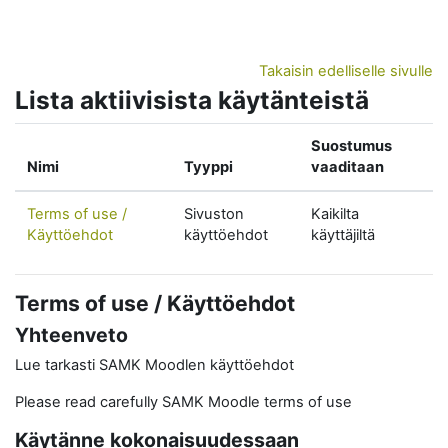
Siirry pääsisältöön
Takaisin edelliselle sivulle
Lista aktiivisista käytänteistä
Suostumus
Nimi
Tyyppi
vaaditaan
Terms of use /
Sivuston
Kaikilta
Käyttöehdot
käyttöehdot
käyttäjiltä
Terms of use / Käyttöehdot
Yhteenveto
Lue tarkasti SAMK Moodlen käyttöehdot
Please read carefully SAMK Moodle terms of use
Käytänne kokonaisuudessaan