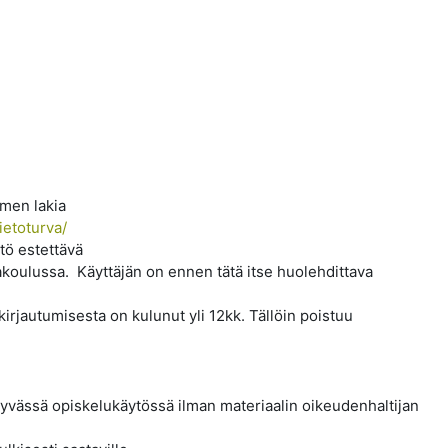
omen lakia
ietoturva/
tö estettävä
akoulussa. Käyttäjän on ennen tätä itse huolehdittava
rjautumisesta on kulunut yli 12kk. Tällöin poistuu
yvässä opiskelukäytössä ilman materiaalin oikeudenhaltijan