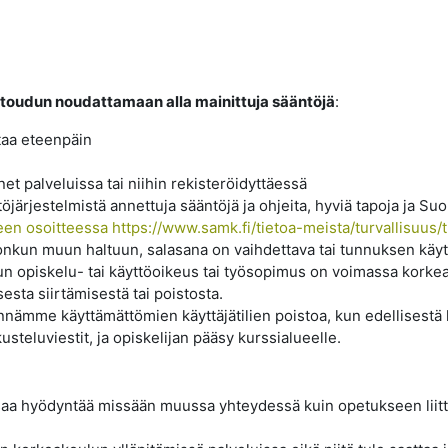
itoudun noudattamaan alla mainittuja sääntöjä
:
taa eteenpäin
et palveluissa tai niihin rekisteröidyttäessä
ärjestelmistä annettuja sääntöjä ja ohjeita, hyviä tapoja ja Su
een osoitteessa
https://www.samk.fi/tietoa-meista/turvallisuus/t
jonkun muun haltuun, salasana on vaihdettava tai tunnuksen käyt
un opiskelu- tai käyttöoikeus tai työsopimus on voimassa korke
sta siirtämisestä tai poistosta.
ämme käyttämättömien käyttäjätilien poistoa, kun edellisestä ki
usteluviestit, ja opiskelijan pääsy kurssialueelle.
 saa hyödyntää missään muussa yhteydessä kuin opetukseen liitt