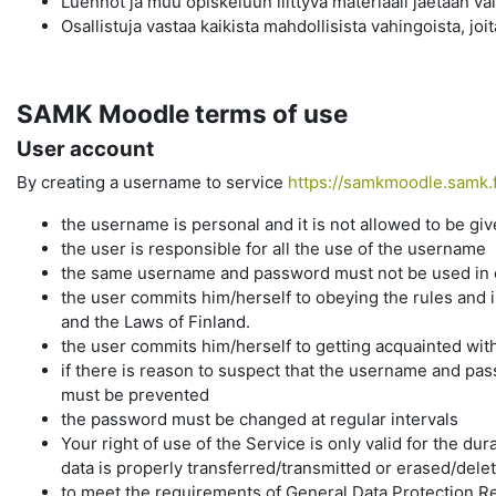
Luennot ja muu opiskeluun liittyvä materiaali jaetaan vain
Osallistuja vastaa kaikista mahdollisista vahingoista, j
SAMK Moodle terms of use
User account
By creating a username to service
https://samkmoodle.samk.f
the username is personal and it is not allowed to be gi
the user is responsible for all the use of the username
the same username and password must not be used in ot
the user commits him/herself to obeying the rules and i
and the Laws of Finland.
the user commits him/herself to getting acquainted wit
if there is reason to suspect that the username and p
must be prevented
the password must be changed at regular intervals
Your right of use of the Service is only valid for the d
data is properly transferred/transmitted or erased/dele
to meet the requirements of General Data Protection Re