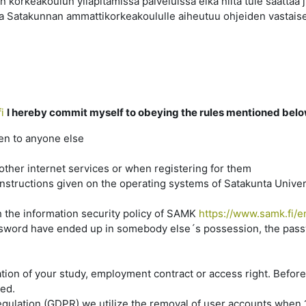
 korkeakoulun ylläpitämissä palveluissa eikä niitä tule saattaa ju
oita Satakunnan ammattikorkeakoululle aiheutuu ohjeiden vastais
i
I hereby commit myself to obeying the rules mentioned bel
ven to anyone else
her internet services or when registering for them
nstructions given on the operating systems of Satakunta Univer
h the information security policy of SAMK
https://www.samk.fi/e
assword have ended up in somebody else´s possession, the pas
uration of your study, employment contract or access right. Befor
ted.
gulation (GDPR) we utilize the removal of user accounts when 1