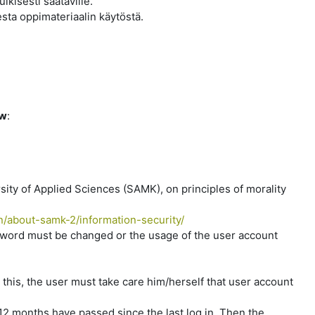
lkisesti saataville.
esta oppimateriaalin käytöstä.
ow
:
sity of Applied Sciences (SAMK), on principles of morality
n/about-samk-2/information-security/
sword must be changed or the usage of the user account
e this, the user must take care him/herself that user account
2 months have passed since the last log in. Then the