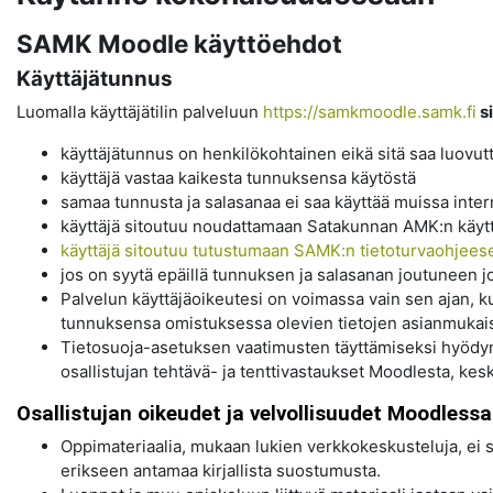
SAMK Moodle käyttöehdot
Käyttäjätunnus
Luomalla käyttäjätilin palveluun
https://samkmoodle.samk.fi
s
käyttäjätunnus on henkilökohtainen eikä sitä saa luovut
käyttäjä vastaa kaikesta tunnuksensa käytöstä
samaa tunnusta ja salasanaa ei saa käyttää muissa intern
käyttäjä sitoutuu noudattamaan Satakunnan AMK:n käyttöj
käyttäjä sitoutuu tutustumaan SAMK:n tietoturvaohjees
jos on syytä epäillä tunnuksen ja salasanan joutuneen 
Palvelun käyttäjäoikeutesi on voimassa vain sen ajan, k
tunnuksensa omistuksessa olevien tietojen asianmukaise
Tietosuoja-asetuksen vaatimusten täyttämiseksi hyödynn
osallistujan tehtävä- ja tenttivastaukset Moodlesta, kesk
Osallistujan oikeudet ja velvollisuudet Moodlessa
Oppimateriaalia, mukaan lukien verkkokeskusteluja, ei
erikseen antamaa kirjallista suostumusta.