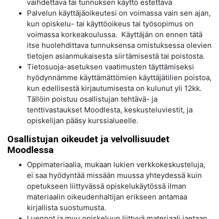
vaihdettava tai tunnuksen käyttö estettävä
Palvelun käyttäjäoikeutesi on voimassa vain sen ajan,
kun opiskelu- tai käyttöoikeus tai työsopimus on
voimassa korkeakoulussa. Käyttäjän on ennen tätä
itse huolehdittava tunnuksensa omistuksessa olevien
tietojen asianmukaisesta siirtämisestä tai poistosta.
Tietosuoja-asetuksen vaatimusten täyttämiseksi
hyödynnämme käyttämättömien käyttäjätilien poistoa,
kun edellisestä kirjautumisesta on kulunut yli 12kk.
Tällöin poistuu osallistujan tehtävä- ja
tenttivastaukset Moodlesta, keskusteluviestit, ja
opiskelijan pääsy kurssialueelle.
Osallistujan oikeudet ja velvollisuudet
Moodlessa
Oppimateriaalia, mukaan lukien verkkokeskusteluja,
ei saa hyödyntää missään muussa yhteydessä kuin
opetukseen liittyvässä opiskelukäytössä ilman
materiaalin oikeudenhaltijan erikseen antamaa
kirjallista suostumusta.
Luennot ja muu opiskeluun liittyvä materiaali jaetaan