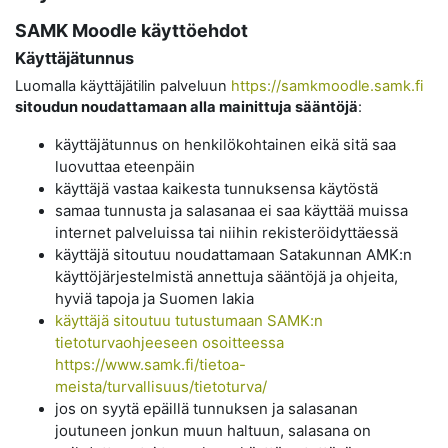
SAMK Moodle käyttöehdot
Käyttäjätunnus
Luomalla käyttäjätilin palveluun
https://samkmoodle.samk.fi
sitoudun noudattamaan alla mainittuja sääntöjä
:
käyttäjätunnus on henkilökohtainen eikä sitä saa
luovuttaa eteenpäin
käyttäjä vastaa kaikesta tunnuksensa käytöstä
samaa tunnusta ja salasanaa ei saa käyttää muissa
internet palveluissa tai niihin rekisteröidyttäessä
käyttäjä sitoutuu noudattamaan Satakunnan AMK:n
käyttöjärjestelmistä annettuja sääntöjä ja ohjeita,
hyviä tapoja ja Suomen lakia
käyttäjä sitoutuu tutustumaan SAMK:n
tietoturvaohjeeseen osoitteessa
https://www.samk.fi/tietoa-
meista/turvallisuus/tietoturva/
jos on syytä epäillä tunnuksen ja salasanan
joutuneen jonkun muun haltuun, salasana on