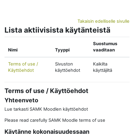
Siirry pääsisältöön
Takaisin edelliselle sivulle
Lista aktiivisista käytänteistä
Suostumus
Nimi
Tyyppi
vaaditaan
Terms of use /
Sivuston
Kaikilta
Käyttöehdot
käyttöehdot
käyttäjiltä
Terms of use / Käyttöehdot
Yhteenveto
Lue tarkasti SAMK Moodlen käyttöehdot
Please read carefully SAMK Moodle terms of use
Käytänne kokonaisuudessaan