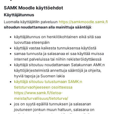
SAMK Moodle käyttöehdot
Käyttäjätunnus
Luomalla käyttäjätilin palveluun
https://samkmoodle.samk.fi
sitoudun noudattamaan alla mainittuja sääntöjä
:
käyttäjätunnus on henkilökohtainen eikä sitä saa
luovuttaa eteenpäin
käyttäjä vastaa kaikesta tunnuksensa käytöstä
samaa tunnusta ja salasanaa ei saa käyttää muissa
internet palveluissa tai niihin rekisteröidyttäessä
käyttäjä sitoutuu noudattamaan Satakunnan AMK:n
käyttöjärjestelmistä annettuja sääntöjä ja ohjeita,
hyviä tapoja ja Suomen lakia
käyttäjä sitoutuu tutustumaan SAMK:n
tietoturvaohjeeseen osoitteessa
https://www.samk.fi/tietoa-
meista/turvallisuus/tietoturva/
jos on syytä epäillä tunnuksen ja salasanan
joutuneen jonkun muun haltuun, salasana on