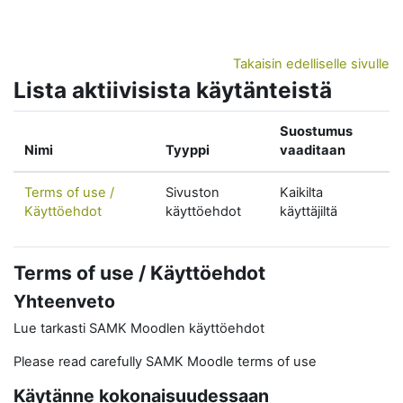
Siirry pääsisältöön
Takaisin edelliselle sivulle
Lista aktiivisista käytänteistä
Suostumus
Nimi
Tyyppi
vaaditaan
Terms of use /
Sivuston
Kaikilta
Käyttöehdot
käyttöehdot
käyttäjiltä
Terms of use / Käyttöehdot
Yhteenveto
Lue tarkasti SAMK Moodlen käyttöehdot
Please read carefully SAMK Moodle terms of use
Käytänne kokonaisuudessaan