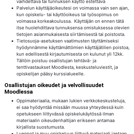
vaihdettava tai tunnuksen käyttö estettävä
Palvelun käyttäjäoikeutesi on voimassa vain sen ajan,
kun opiskelu- tai käyttöoikeus tai työsopimus on
voimassa korkeakoulussa. Käyttäjän on ennen tätä
itse huolehdittava tunnuksensa omistuksessa olevien
tietojen asianmukaisesta siirtämisestä tai poistosta.
Tietosuoja-asetuksen vaatimusten täyttämiseksi
hyödynnämme käyttämättömien käyttäjätilien poistoa,
kun edellisestä kirjautumisesta on kulunut yli 12kk.
Tällöin poistuu osallistujan tehtävä- ja
tenttivastaukset Moodlesta, keskusteluviestit, ja
opiskelijan pääsy kurssialueelle.
Osallistujan oikeudet ja velvollisuudet
Moodlessa
Oppimateriaalia, mukaan lukien verkkokeskusteluja,
ei saa hyödyntää missään muussa yhteydessä kuin
opetukseen liittyvässä opiskelukäytössä ilman
materiaalin oikeudenhaltijan erikseen antamaa
kirjallista suostumusta.
Luennot ja muu opiskeluun liittyvä materiaali jaetaan