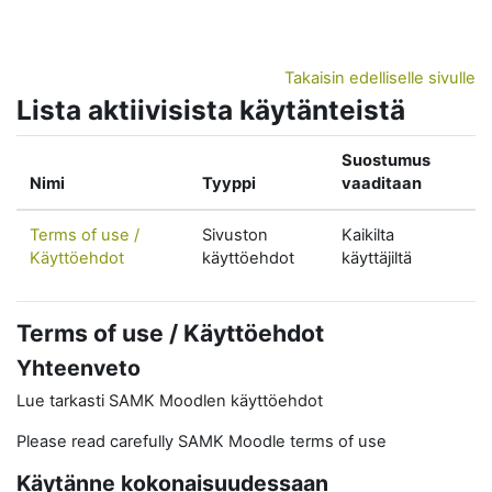
Siirry pääsisältöön
Takaisin edelliselle sivulle
Lista aktiivisista käytänteistä
Suostumus
Nimi
Tyyppi
vaaditaan
Terms of use /
Sivuston
Kaikilta
Käyttöehdot
käyttöehdot
käyttäjiltä
Terms of use / Käyttöehdot
Yhteenveto
Lue tarkasti SAMK Moodlen käyttöehdot
Please read carefully SAMK Moodle terms of use
Käytänne kokonaisuudessaan