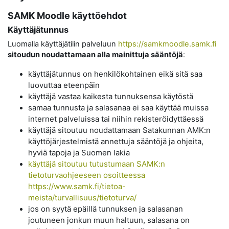
SAMK Moodle käyttöehdot
Käyttäjätunnus
Luomalla käyttäjätilin palveluun
https://samkmoodle.samk.fi
sitoudun noudattamaan alla mainittuja sääntöjä
:
käyttäjätunnus on henkilökohtainen eikä sitä saa
luovuttaa eteenpäin
käyttäjä vastaa kaikesta tunnuksensa käytöstä
samaa tunnusta ja salasanaa ei saa käyttää muissa
internet palveluissa tai niihin rekisteröidyttäessä
käyttäjä sitoutuu noudattamaan Satakunnan AMK:n
käyttöjärjestelmistä annettuja sääntöjä ja ohjeita,
hyviä tapoja ja Suomen lakia
käyttäjä sitoutuu tutustumaan SAMK:n
tietoturvaohjeeseen osoitteessa
https://www.samk.fi/tietoa-
meista/turvallisuus/tietoturva/
jos on syytä epäillä tunnuksen ja salasanan
joutuneen jonkun muun haltuun, salasana on