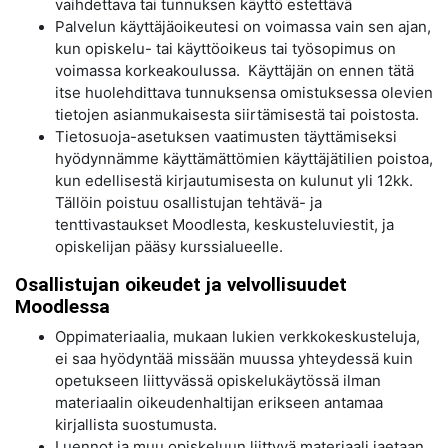
vaihdettava tai tunnuksen käyttö estettävä
Palvelun käyttäjäoikeutesi on voimassa vain sen ajan,
kun opiskelu- tai käyttöoikeus tai työsopimus on
voimassa korkeakoulussa. Käyttäjän on ennen tätä
itse huolehdittava tunnuksensa omistuksessa olevien
tietojen asianmukaisesta siirtämisestä tai poistosta.
Tietosuoja-asetuksen vaatimusten täyttämiseksi
hyödynnämme käyttämättömien käyttäjätilien poistoa,
kun edellisestä kirjautumisesta on kulunut yli 12kk.
Tällöin poistuu osallistujan tehtävä- ja
tenttivastaukset Moodlesta, keskusteluviestit, ja
opiskelijan pääsy kurssialueelle.
Osallistujan oikeudet ja velvollisuudet
Moodlessa
Oppimateriaalia, mukaan lukien verkkokeskusteluja,
ei saa hyödyntää missään muussa yhteydessä kuin
opetukseen liittyvässä opiskelukäytössä ilman
materiaalin oikeudenhaltijan erikseen antamaa
kirjallista suostumusta.
Luennot ja muu opiskeluun liittyvä materiaali jaetaan