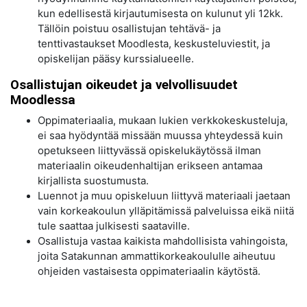
kun edellisestä kirjautumisesta on kulunut yli 12kk.
Tällöin poistuu osallistujan tehtävä- ja
tenttivastaukset Moodlesta, keskusteluviestit, ja
opiskelijan pääsy kurssialueelle.
Osallistujan oikeudet ja velvollisuudet
Moodlessa
Oppimateriaalia, mukaan lukien verkkokeskusteluja,
ei saa hyödyntää missään muussa yhteydessä kuin
opetukseen liittyvässä opiskelukäytössä ilman
materiaalin oikeudenhaltijan erikseen antamaa
kirjallista suostumusta.
Luennot ja muu opiskeluun liittyvä materiaali jaetaan
vain korkeakoulun ylläpitämissä palveluissa eikä niitä
tule saattaa julkisesti saataville.
Osallistuja vastaa kaikista mahdollisista vahingoista,
joita Satakunnan ammattikorkeakoululle aiheutuu
ohjeiden vastaisesta oppimateriaalin käytöstä.