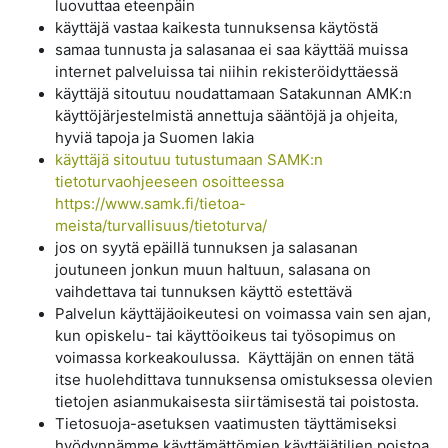
luovuttaa eteenpäin
käyttäjä vastaa kaikesta tunnuksensa käytöstä
samaa tunnusta ja salasanaa ei saa käyttää muissa
internet palveluissa tai niihin rekisteröidyttäessä
käyttäjä sitoutuu noudattamaan Satakunnan AMK:n
käyttöjärjestelmistä annettuja sääntöjä ja ohjeita,
hyviä tapoja ja Suomen lakia
käyttäjä sitoutuu tutustumaan SAMK:n
tietoturvaohjeeseen osoitteessa
https://www.samk.fi/tietoa-
meista/turvallisuus/tietoturva/
jos on syytä epäillä tunnuksen ja salasanan
joutuneen jonkun muun haltuun, salasana on
vaihdettava tai tunnuksen käyttö estettävä
Palvelun käyttäjäoikeutesi on voimassa vain sen ajan,
kun opiskelu- tai käyttöoikeus tai työsopimus on
voimassa korkeakoulussa. Käyttäjän on ennen tätä
itse huolehdittava tunnuksensa omistuksessa olevien
tietojen asianmukaisesta siirtämisestä tai poistosta.
Tietosuoja-asetuksen vaatimusten täyttämiseksi
hyödynnämme käyttämättömien käyttäjätilien poistoa,