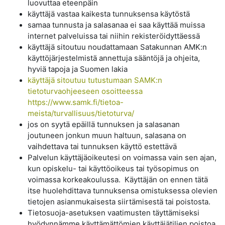
luovuttaa eteenpäin
käyttäjä vastaa kaikesta tunnuksensa käytöstä
samaa tunnusta ja salasanaa ei saa käyttää muissa
internet palveluissa tai niihin rekisteröidyttäessä
käyttäjä sitoutuu noudattamaan Satakunnan AMK:n
käyttöjärjestelmistä annettuja sääntöjä ja ohjeita,
hyviä tapoja ja Suomen lakia
käyttäjä sitoutuu tutustumaan SAMK:n
tietoturvaohjeeseen osoitteessa
https://www.samk.fi/tietoa-
meista/turvallisuus/tietoturva/
jos on syytä epäillä tunnuksen ja salasanan
joutuneen jonkun muun haltuun, salasana on
vaihdettava tai tunnuksen käyttö estettävä
Palvelun käyttäjäoikeutesi on voimassa vain sen ajan,
kun opiskelu- tai käyttöoikeus tai työsopimus on
voimassa korkeakoulussa. Käyttäjän on ennen tätä
itse huolehdittava tunnuksensa omistuksessa olevien
tietojen asianmukaisesta siirtämisestä tai poistosta.
Tietosuoja-asetuksen vaatimusten täyttämiseksi
hyödynnämme käyttämättömien käyttäjätilien poistoa,