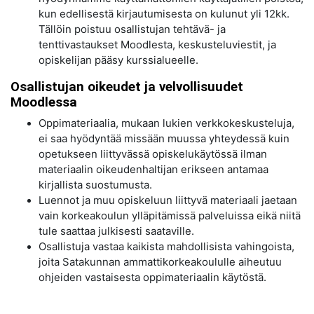
kun edellisestä kirjautumisesta on kulunut yli 12kk.
Tällöin poistuu osallistujan tehtävä- ja
tenttivastaukset Moodlesta, keskusteluviestit, ja
opiskelijan pääsy kurssialueelle.
Osallistujan oikeudet ja velvollisuudet
Moodlessa
Oppimateriaalia, mukaan lukien verkkokeskusteluja,
ei saa hyödyntää missään muussa yhteydessä kuin
opetukseen liittyvässä opiskelukäytössä ilman
materiaalin oikeudenhaltijan erikseen antamaa
kirjallista suostumusta.
Luennot ja muu opiskeluun liittyvä materiaali jaetaan
vain korkeakoulun ylläpitämissä palveluissa eikä niitä
tule saattaa julkisesti saataville.
Osallistuja vastaa kaikista mahdollisista vahingoista,
joita Satakunnan ammattikorkeakoululle aiheutuu
ohjeiden vastaisesta oppimateriaalin käytöstä.