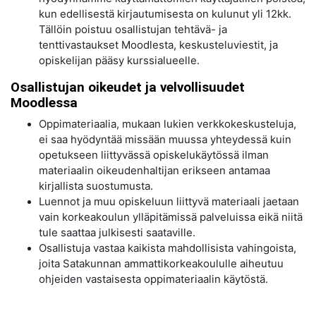
kun edellisestä kirjautumisesta on kulunut yli 12kk.
Tällöin poistuu osallistujan tehtävä- ja
tenttivastaukset Moodlesta, keskusteluviestit, ja
opiskelijan pääsy kurssialueelle.
Osallistujan oikeudet ja velvollisuudet
Moodlessa
Oppimateriaalia, mukaan lukien verkkokeskusteluja,
ei saa hyödyntää missään muussa yhteydessä kuin
opetukseen liittyvässä opiskelukäytössä ilman
materiaalin oikeudenhaltijan erikseen antamaa
kirjallista suostumusta.
Luennot ja muu opiskeluun liittyvä materiaali jaetaan
vain korkeakoulun ylläpitämissä palveluissa eikä niitä
tule saattaa julkisesti saataville.
Osallistuja vastaa kaikista mahdollisista vahingoista,
joita Satakunnan ammattikorkeakoululle aiheutuu
ohjeiden vastaisesta oppimateriaalin käytöstä.