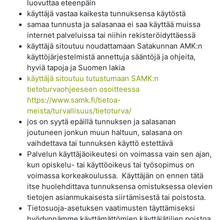
luovuttaa eteenpäin
käyttäjä vastaa kaikesta tunnuksensa käytöstä
samaa tunnusta ja salasanaa ei saa käyttää muissa
internet palveluissa tai niihin rekisteröidyttäessä
käyttäjä sitoutuu noudattamaan Satakunnan AMK:n
käyttöjärjestelmistä annettuja sääntöjä ja ohjeita,
hyviä tapoja ja Suomen lakia
käyttäjä sitoutuu tutustumaan SAMK:n
tietoturvaohjeeseen osoitteessa
https://www.samk.fi/tietoa-
meista/turvallisuus/tietoturva/
jos on syytä epäillä tunnuksen ja salasanan
joutuneen jonkun muun haltuun, salasana on
vaihdettava tai tunnuksen käyttö estettävä
Palvelun käyttäjäoikeutesi on voimassa vain sen ajan,
kun opiskelu- tai käyttöoikeus tai työsopimus on
voimassa korkeakoulussa. Käyttäjän on ennen tätä
itse huolehdittava tunnuksensa omistuksessa olevien
tietojen asianmukaisesta siirtämisestä tai poistosta.
Tietosuoja-asetuksen vaatimusten täyttämiseksi
hyödynnämme käyttämättömien käyttäjätilien poistoa,