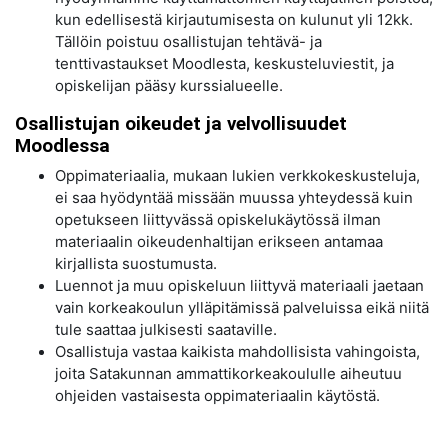
kun edellisestä kirjautumisesta on kulunut yli 12kk.
Tällöin poistuu osallistujan tehtävä- ja
tenttivastaukset Moodlesta, keskusteluviestit, ja
opiskelijan pääsy kurssialueelle.
Osallistujan oikeudet ja velvollisuudet
Moodlessa
Oppimateriaalia, mukaan lukien verkkokeskusteluja,
ei saa hyödyntää missään muussa yhteydessä kuin
opetukseen liittyvässä opiskelukäytössä ilman
materiaalin oikeudenhaltijan erikseen antamaa
kirjallista suostumusta.
Luennot ja muu opiskeluun liittyvä materiaali jaetaan
vain korkeakoulun ylläpitämissä palveluissa eikä niitä
tule saattaa julkisesti saataville.
Osallistuja vastaa kaikista mahdollisista vahingoista,
joita Satakunnan ammattikorkeakoululle aiheutuu
ohjeiden vastaisesta oppimateriaalin käytöstä.