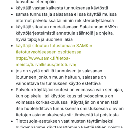
luovuttaa eteenpäin
käyttäjä vastaa kaikesta tunnuksensa käytöstä
samaa tunnusta ja salasanaa ei saa käyttää muissa
internet palveluissa tai niihin rekisteröidyttäessä
käyttäjä sitoutuu noudattamaan Satakunnan AMK:n
käyttöjärjestelmistä annettuja sääntöjä ja ohjeita,
hyviä tapoja ja Suomen lakia
käyttäjä sitoutuu tutustumaan SAMK:n
tietoturvaohjeeseen osoitteessa
https://www.samk.fi/tietoa-
meista/turvallisuus/tietoturva/
jos on syytä epäillä tunnuksen ja salasanan
joutuneen jonkun muun haltuun, salasana on
vaihdettava tai tunnuksen käyttö estettävä
Palvelun käyttäjäoikeutesi on voimassa vain sen ajan,
kun opiskelu- tai käyttöoikeus tai työsopimus on
voimassa korkeakoulussa. Käyttäjän on ennen tätä
itse huolehdittava tunnuksensa omistuksessa olevien
tietojen asianmukaisesta siirtämisestä tai poistosta.
Tietosuoja-asetuksen vaatimusten täyttämiseksi
hyödynnämme käyttämättömien käyttäjätilien poistoa,