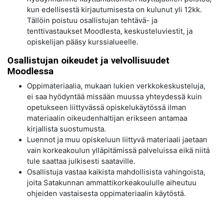
kun edellisestä kirjautumisesta on kulunut yli 12kk.
Tällöin poistuu osallistujan tehtävä- ja
tenttivastaukset Moodlesta, keskusteluviestit, ja
opiskelijan pääsy kurssialueelle.
Osallistujan oikeudet ja velvollisuudet
Moodlessa
Oppimateriaalia, mukaan lukien verkkokeskusteluja,
ei saa hyödyntää missään muussa yhteydessä kuin
opetukseen liittyvässä opiskelukäytössä ilman
materiaalin oikeudenhaltijan erikseen antamaa
kirjallista suostumusta.
Luennot ja muu opiskeluun liittyvä materiaali jaetaan
vain korkeakoulun ylläpitämissä palveluissa eikä niitä
tule saattaa julkisesti saataville.
Osallistuja vastaa kaikista mahdollisista vahingoista,
joita Satakunnan ammattikorkeakoululle aiheutuu
ohjeiden vastaisesta oppimateriaalin käytöstä.