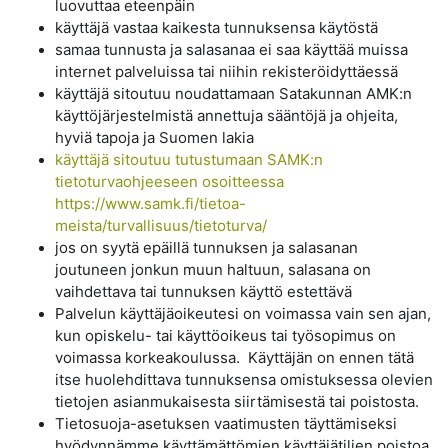
luovuttaa eteenpäin
käyttäjä vastaa kaikesta tunnuksensa käytöstä
samaa tunnusta ja salasanaa ei saa käyttää muissa
internet palveluissa tai niihin rekisteröidyttäessä
käyttäjä sitoutuu noudattamaan Satakunnan AMK:n
käyttöjärjestelmistä annettuja sääntöjä ja ohjeita,
hyviä tapoja ja Suomen lakia
käyttäjä sitoutuu tutustumaan SAMK:n
tietoturvaohjeeseen osoitteessa
https://www.samk.fi/tietoa-
meista/turvallisuus/tietoturva/
jos on syytä epäillä tunnuksen ja salasanan
joutuneen jonkun muun haltuun, salasana on
vaihdettava tai tunnuksen käyttö estettävä
Palvelun käyttäjäoikeutesi on voimassa vain sen ajan,
kun opiskelu- tai käyttöoikeus tai työsopimus on
voimassa korkeakoulussa. Käyttäjän on ennen tätä
itse huolehdittava tunnuksensa omistuksessa olevien
tietojen asianmukaisesta siirtämisestä tai poistosta.
Tietosuoja-asetuksen vaatimusten täyttämiseksi
hyödynnämme käyttämättömien käyttäjätilien poistoa,