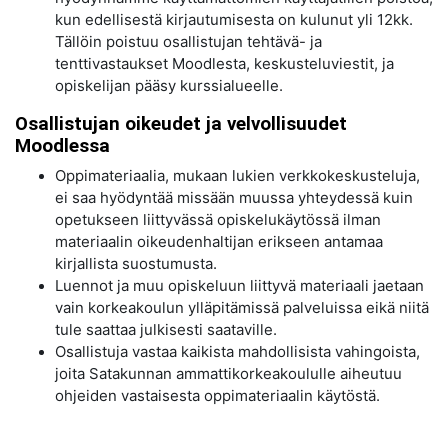
kun edellisestä kirjautumisesta on kulunut yli 12kk.
Tällöin poistuu osallistujan tehtävä- ja
tenttivastaukset Moodlesta, keskusteluviestit, ja
opiskelijan pääsy kurssialueelle.
Osallistujan oikeudet ja velvollisuudet
Moodlessa
Oppimateriaalia, mukaan lukien verkkokeskusteluja,
ei saa hyödyntää missään muussa yhteydessä kuin
opetukseen liittyvässä opiskelukäytössä ilman
materiaalin oikeudenhaltijan erikseen antamaa
kirjallista suostumusta.
Luennot ja muu opiskeluun liittyvä materiaali jaetaan
vain korkeakoulun ylläpitämissä palveluissa eikä niitä
tule saattaa julkisesti saataville.
Osallistuja vastaa kaikista mahdollisista vahingoista,
joita Satakunnan ammattikorkeakoululle aiheutuu
ohjeiden vastaisesta oppimateriaalin käytöstä.