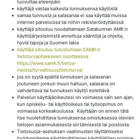
luovuttaa eteenpäin
käyttäjä vastaa kaikesta tunnuksensa käytöstä
samaa tunnusta ja salasanaa ei saa käyttää muissa
internet palveluissa tai niihin rekisteröidyttäessä
käyttäjä sitoutuu noudattamaan Satakunnan AMK:n
käyttöjärjestelmistä annettuja sääntöjä ja ohjeita,
hyviä tapoja ja Suomen lakia
käyttäjä sitoutuu tutustumaan SAMK:n
tietoturvaohjeeseen osoitteessa
https://www.samk.fi/tietoa-
meista/turvallisuus/tietoturva/
jos on syytä epäillä tunnuksen ja salasanan
joutuneen jonkun muun haltuun, salasana on
vaihdettava tai tunnuksen käyttö estettävä
Palvelun käyttäjäoikeutesi on voimassa vain sen ajan,
kun opiskelu- tai käyttöoikeus tai työsopimus on
voimassa korkeakoulussa. Käyttäjän on ennen tätä
itse huolehdittava tunnuksensa omistuksessa olevien
tietojen asianmukaisesta siirtämisestä tai poistosta.
Tietosuoja-asetuksen vaatimusten täyttämiseksi
hyödynnämme käyttämättömien käyttäjätilien poistoa,